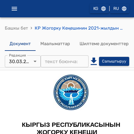
|
KG
RU
›
Башкы бет
КР Жогорку Кеңешинин 2021-жылдын 30-сентябрындагы № 4892-VI "Кыргыз Республикасынын Президентинин каршы пикири менен кайрадан кайтарылып берилген "Жер казынасы жөнүндө" Кыргыз Республикасынын Мыйзамына өзгөртүүлөрдү киргизүү тууралуу" Кыргыз Республикасынын Мыйзамынын макулдашылган вариантын иштеп чыгуу үчүн макулдашуу тобун түзүү тууралуу" токтому
Документ
Маалыматтар
Шилтеме документтер
Редакция
30.03.2022
Салыштыруу