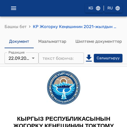
|
KG
RU
›
Башкы бет
КР Жогорку Кеңешинин 2021-жылдын 22-сентябрындагы № 4846-VI "Кыргыз Республикасынын айрым мыйзам актыларына ("Энергиянын кайра жаралуучу булактары жөнүндө", "Кыргыз Республикасындагы лицензиялык-уруксат берүү тутуму жөнүндө" Кыргыз Республикасынын мыйзамдарына) өзгөртүүлөрдү киргизүү тууралуу" Кыргыз Республикасынын Мыйзамынын долбоорун экинчи окууда кабыл алуу жөнүндө" токтому
Документ
Маалыматтар
Шилтеме документтер
Редакция
22.09.2021
Салыштыруу