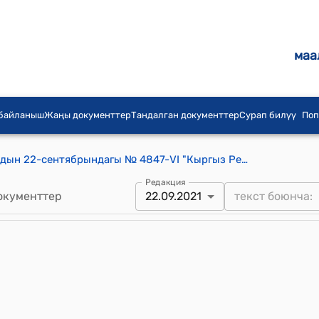
маа
 байланыш
Жаңы документтер
Тандалган документтер
Сурап билүү
Поп
КР Жогорку Кеңешинин 2021-жылдын 22-сентябрындагы № 4847-VI "Кыргыз Республикасынын айрым мыйзам актыларына ("Энергиянын кайра жаралуучу булактары жөнүндө", "Кыргыз Республикасындагы лицензиялык-уруксат берүү тутуму жөнүндө" Кыргыз Республикасынын мыйзамдарына) өзгөртүүлөрдү киргизүү тууралуу" Кыргыз Республикасынын Мыйзамын кабыл алуу жөнүндө" токтому
Редакция
окументтер
22.09.2021