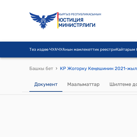
КЫРГЫЗ РЕСПУБЛИКАСЫНЫН
ЮСТИЦИЯ
МИНИСТРЛИГИ
Тез издөө ЧУА
ЧУАнын мамлекеттик реестри
Кайтарым
›
Башкы бет
Документ
Маалыматтар
Шилтеме д