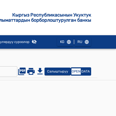
Кыргыз Республикасынын Укуктук
лыматтардын борборлоштурулган банкы
|
KG
RU
улярдуу суроолор
Салыштыруу
OPEN
DATA