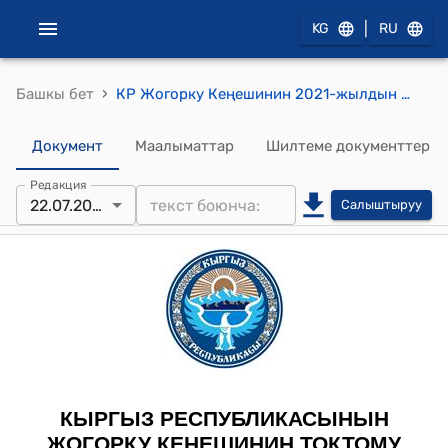
|
KG
RU
›
Башкы бет
КР Жогорку Кеңешинин 2021-жылдын 22-июлундагы № 4753-VI "Кыргыз Республикасынын Укук бузуулар жөнүндө кодексинин долбоорун экинчи окууда кабыл алуу жөнүндө" токтому
Документ
Маалыматтар
Шилтеме документтер
Редакция
22.07.2021
Салыштыруу