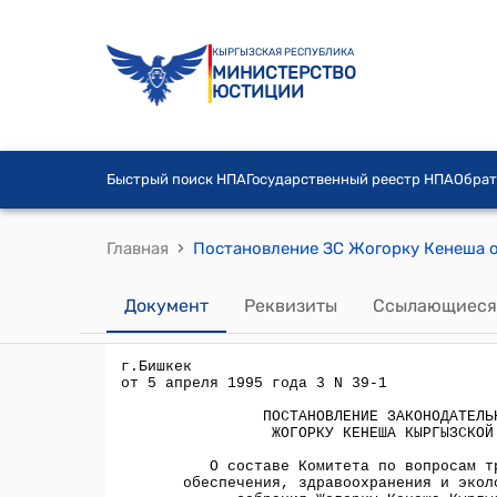
КЫРГЫЗСКАЯ РЕСПУБЛИКА
МИНИСТЕРСТВО
ЮСТИЦИИ
Быстрый поиск НПА
Государственный реестр НПА
Обрат
›
Главная
Документ
Реквизиты
Ссылающиеся