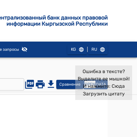
ентрализованный банк данных правовой
информации Кыргызской Республики
|
KG
RU
е запросы
Ошибка в тексте?
Выделите ее мышкой!
Сравнение
OPEN
DATA
И нажмите:
Сюда
Загрузить цитату