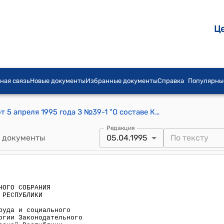
Ц
ная связь
Новые документы
Избранные документы
Справка
Популярны
Постановление ЗС Жогорку Кенеша от 5 апреля 1995 года З №39-1 "О составе Комитета по вопросам труда и социального обеспечения, здравоохранения и экологии Законодательного собрания Жогорку Кенеша Кыргызской Республики"
Редакция
 документы
05.04.1995