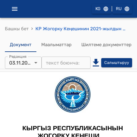
|
KG
RU
›
Башкы бет
КР Жогорку Кеңешинин 2021-жылдын 03-ноябрындагы № 4995-VI ""2021-жылдын 25-февралында Москва шаарында кол коюлган Эл аралык маалыматтык коопсуздукту камсыз кылуу жаатында кызматташтык жөнүндө Кыргыз Республикасынын Өкмөтүнүн жана Россия Федерациясынын Өкмөтүнүн ортосундагы макулдашууну ратификациялоо тууралуу" Кыргыз Республикасынын Мыйзамынын долбоорун экинчи окууда кабыл алуу жөнүндө" токтому
Документ
Маалыматтар
Шилтеме документтер
Редакция
03.11.2021
Салыштыруу