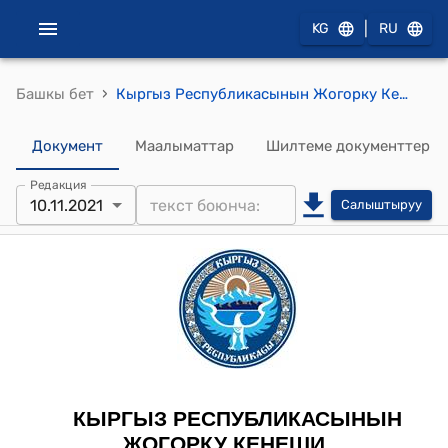
|
KG
RU
›
Башкы бет
Кыргыз Республикасынын Жогорку Кеңешинин 2021-жылдын 10-ноябрындагы № 4999-VI "Кыргыз Республикасынын Жогорку Кеңешинин 2021-жылдын 10-ноябрындагы жыйналышынын күн тартибин бекитүү жөнүндө" токтому
Документ
Маалыматтар
Шилтеме документтер
Редакция
10.11.2021
Салыштыруу