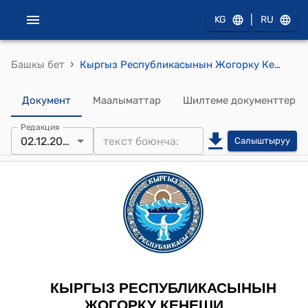
|
KG
RU
›
Башкы бет
Кыргыз Республикасынын Жогорку Кеңешинин 2021-жылдын 2-декабрындагы № 2010-VI "Атаандаштык жөнүндө" Кыргыз Республикасынын Мыйзамына өзгөртүүлөрдү киргизүү тууралуу" Кыргыз Республикасынын Мыйзамынын долбоорун экинчи окууда кабыл алуу жөнүндө" токтому
Документ
Маалыматтар
Шилтеме документтер
Редакция
02.12.2021.
Салыштыруу