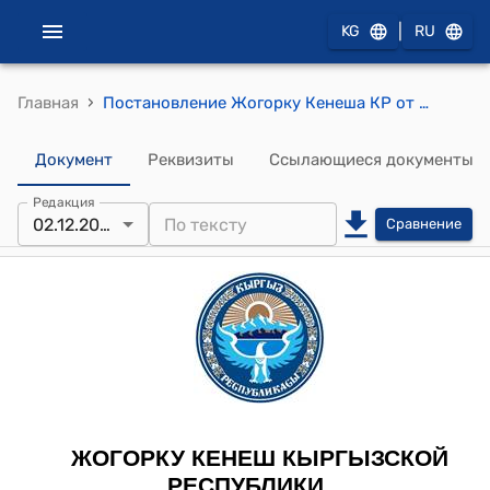
|
KG
RU
›
Главная
Постановление Жогорку Кенеша КР от 2 декабря 2021 года № 5010-VI О принятии во втором чтении проекта Закона Кыргызской Республики "О внесении изменений в Закон Кыргызской Республики "О конкуренции"
Документ
Реквизиты
Ссылающиеся документы
Редакция
02.12.2021.
Сравнение