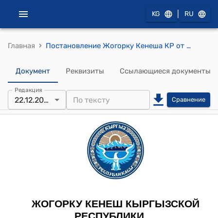
|
KG
RU
›
Главная
Постановление Жогорку Кенеша КР от 22 декабря 2021 года № 5060-VI "О принятии в первом чтении проекта Закона Кыргызской Республики "О бюджете Фонда обязательного медицинского страхования при Министерстве здравоохранения Кыргызской Республики на 2022 год и прогнозе на 2023-2024 годы""
Документ
Реквизиты
Ссылающиеся документы
Редакция
22.12.2021
Сравнение