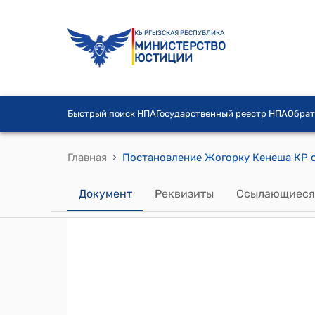
КЫРГЫЗСКАЯ РЕСПУБЛИКА
МИНИСТЕРСТВО
ЮСТИЦИИ
Быстрый поиск НПА
Государственный реестр НПА
Обрат
›
Главная
Документ
Реквизиты
Ссылающиеся