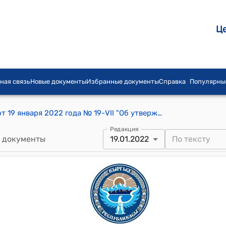
Ц
ная связь
Новые документы
Избранные документы
Справка
Популярны
Постановление Жогорку Кенеша КР от 19 января 2022 года № 19-VII "Об утверждении повестки дня заседания Жогорку Кенеша Кыргызской Республики 19 января 2022 года"
Редакция
 документы
19.01.2022