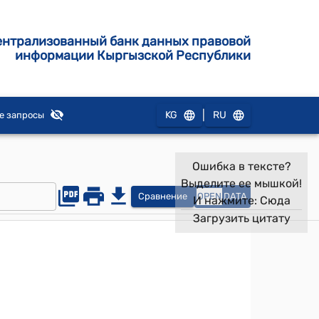
ентрализованный банк данных правовой
информации Кыргызской Республики
|
KG
RU
е запросы
Ошибка в тексте?
Выделите ее мышкой!
Сравнение
OPEN
DATA
И нажмите:
Сюда
Загрузить цитату