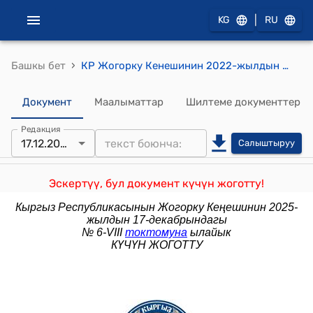
|
KG
RU
›
Башкы бет
КР Жогорку Кенешинин 2022-жылдын 12-январындагы № 10-VII "Кыргыз Республикасынын Жогорку Кеңешинин түзүмүн бекитүү жөнүндө" токтому
Документ
Маалыматтар
Шилтеме документтер
Редакция
17.12.2025
Салыштыруу
Эскертүү, бул документ күчүн жоготту!