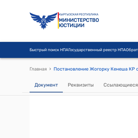
КЫРГЫЗСКАЯ РЕСПУБЛИКА
МИНИСТЕРСТВО
ЮСТИЦИИ
Быстрый поиск НПА
Государственный реестр НПА
Обрат
›
Главная
Документ
Реквизиты
Ссылающиеся