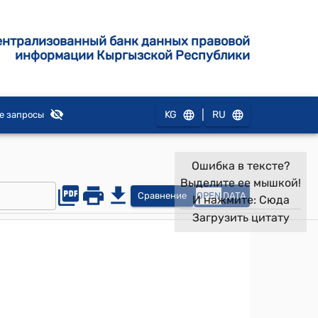
ентрализованный банк данных правовой
информации Кыргызской Республики
|
KG
RU
е запросы
Ошибка в тексте?
Выделите ее мышкой!
Сравнение
OPEN
DATA
И нажмите:
Сюда
Загрузить цитату