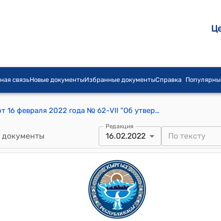
Ц
ная связь
Новые документы
Избранные документы
Справка
Популярны
Постановление Жогорку Кенеша КР от 16 февраля 2022 года № 62-VII "Об утверждении повестки дня заседания Жогорку Кенеша Кыргызской Республики 16 февраля 2022 года"
Редакция
 документы
16.02.2022