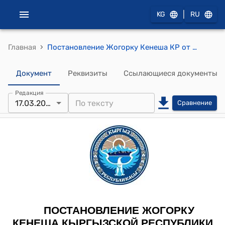
|
KG
RU
›
Главная
Постановление Жогорку Кенеша КР от 17 марта 2022 года № 149-VII "О принятии конституционного Закона Кыргызской Республики «О Счетной палате Кыргызской Республики»"
Документ
Реквизиты
Ссылающиеся документы
Редакция
17.03.2022
Сравнение