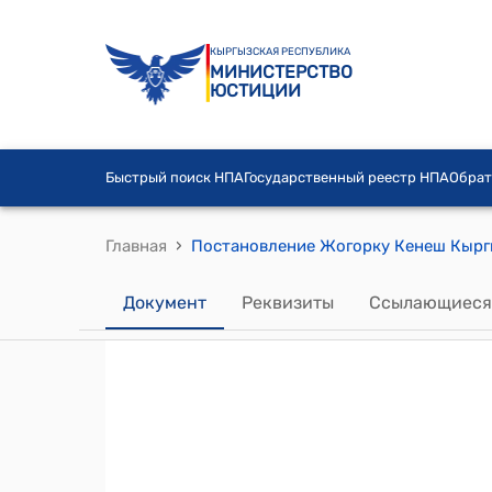
КЫРГЫЗСКАЯ РЕСПУБЛИКА
МИНИСТЕРСТВО
ЮСТИЦИИ
Быстрый поиск НПА
Государственный реестр НПА
Обрат
›
Главная
Документ
Реквизиты
Ссылающиеся