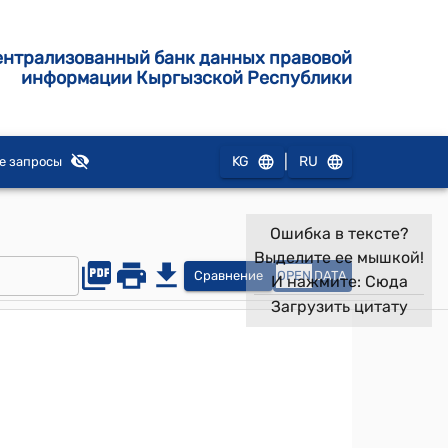
ентрализованный банк данных правовой
информации Кыргызской Республики
|
KG
RU
е запросы
Ошибка в тексте?
Выделите ее мышкой!
Сравнение
OPEN
DATA
И нажмите:
Сюда
Загрузить цитату