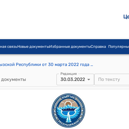
Ц
ная связь
Новые документы
Избранные документы
Справка
Популярны
Постановление Жогорку Кенеш Кыргызской Республики от 30 марта 2022 года № 153-VII "Об утверждении календарного плана работы Жогорку Кенеша Кыргызской Республики на апрель 2022 года"
Редакция
 документы
30.03.2022