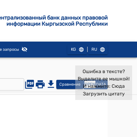
ентрализованный банк данных правовой
информации Кыргызской Республики
|
KG
RU
е запросы
Ошибка в тексте?
Выделите ее мышкой!
Сравнение
OPEN
DATA
И нажмите:
Сюда
Загрузить цитату