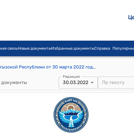
Ц
ная связь
Новые документы
Избранные документы
Справка
Популярны
Постановление Жогорку Кенеша Кыргызской Республики от 30 марта 2022 года № 156-VII О внесении изменений в постановление Жогорку Кенеша Кыргызской Республики от 13 января 2022 года № 18-VII «Об утверждении составов комитетов Жогорку Кенеша Кыргызской Республики»
Редакция
 документы
30.03.2022