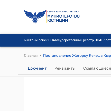
КЫРГЫЗСКАЯ РЕСПУБЛИКА
МИНИСТЕРСТВО
ЮСТИЦИИ
Быстрый поиск НПА
Государственный реестр НПА
Обрат
›
Главная
Документ
Реквизиты
Ссылающиеся