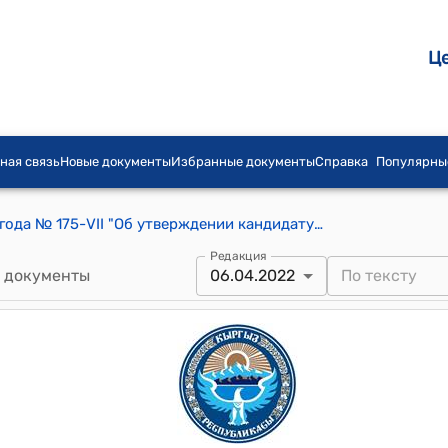
Ц
ная связь
Новые документы
Избранные документы
Справка
Популярны
Жогорку Кенеш КР от 6 апреля 2022 года № 175-VII "Об утверждении кандидатур депутатов Жогорку Кенеша Кыргызской Республики в состав тендерной комиссии по выбору внешнего аудитора Национального банка Кыргызской Республики на 2022 год"
Редакция
 документы
06.04.2022