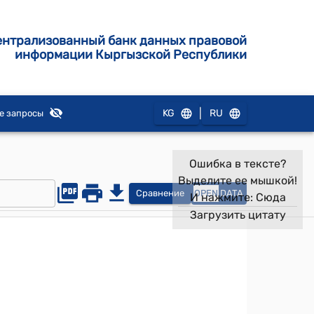
ентрализованный банк данных правовой
информации Кыргызской Республики
|
KG
RU
е запросы
Ошибка в тексте?
Выделите ее мышкой!
Сравнение
OPEN
DATA
И нажмите:
Сюда
Загрузить цитату