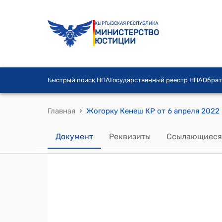
КЫРГЫЗСКАЯ РЕСПУБЛИКА
МИНИСТЕРСТВО
ЮСТИЦИИ
Быстрый поиск НПА
Государственный реестр НПА
Обрат
›
Главная
Документ
Реквизиты
Ссылающиеся