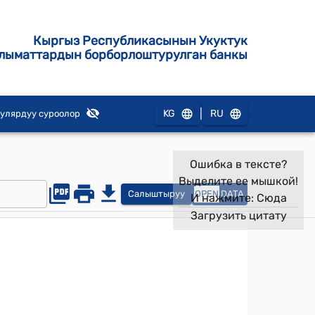
Кыргыз Республикасынын Укуктук
лыматтардын борборлоштурулган банкы
|
KG
RU
улярдуу суроолор
Ошибка в тексте?
Выделите ее мышкой!
Салыштыруу
OPEN
DATA
И нажмите:
Сюда
Загрузить цитату