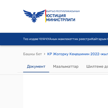
КЫРГЫЗ РЕСПУБЛИКАСЫНЫН
ЮСТИЦИЯ
МИНИСТРЛИГИ
Тез издөө ЧУА
ЧУАнын мамлекеттик реестри
Кайтарым
›
Башкы бет
Документ
Маалыматтар
Шилтеме д