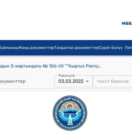
маа
 байланыш
Жаңы документтер
Тандалган документтер
Сурап билүү
Поп
КР Жогорку Кеңешинин 2022-жылдын 3-мартындагы № 106-VII ""Кыргыз Республикасынын айрым мыйзам актыларына (Кыргыз Республикасынын Салык кодексине, "Мамлекеттик социалдык камсыздандыруу жөнүндө", "Мамлекеттик социалдык камсыздандыруу боюнча камсыздандыруу төгүмдөрүнүн тарифтери жөнүндө" Кыргыз Республикасынын мыйзамдарына) өзгөртүүлөрдү киргизүү жөнүндө" Кыргыз Республикасынын Мыйзамынын долбоорун четке кагуу тууралуу" токтому
Редакция
окументтер
03.03.2022