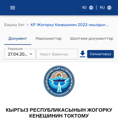
|
KG
RU
›
Башкы бет
КР Жогорку Кеңешинин 2022-жылдын 27-апрелиндеги № 235-VII "Мамлекеттик алымдын ставкаларын бекитүү жөнүндө" Кыргыз Республикасынын Өкмөтүнүн 2019-жылдын 15-апрелиндеги № 159 токтомуна өзгөртүүлөрдү киргизүү тууралуу" Кыргыз Республикасынын Министрлер Кабинетинин токтомунун долбоору жөнүндө" токтому
Документ
Маалыматтар
Шилтеме документтер
Редакция
27.04.2022
Салыштыруу