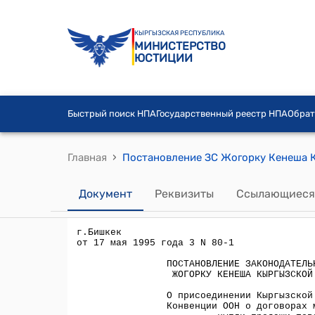
КЫРГЫЗСКАЯ РЕСПУБЛИКА
МИНИСТЕРСТВО
ЮСТИЦИИ
Быстрый поиск НПА
Государственный реестр НПА
Обрат
›
Главная
Документ
Реквизиты
Ссылающиеся