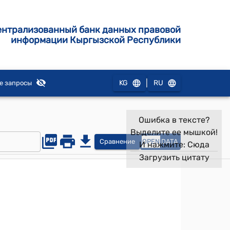
ентрализованный банк данных правовой
информации Кыргызской Республики
|
KG
RU
е запросы
Ошибка в тексте?
Выделите ее мышкой!
Сравнение
OPEN
DATA
И нажмите:
Сюда
Загрузить цитату