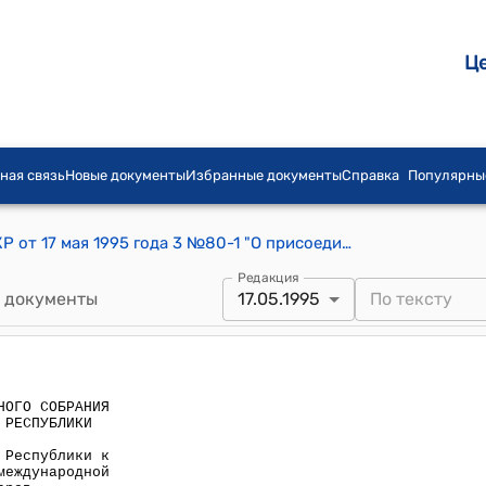
Ц
ная связь
Новые документы
Избранные документы
Справка
Популярны
Постановление ЗС Жогорку Кенеша КР от 17 мая 1995 года 3 №80-1 "О присоединении Кыргызской Республики к Конвенции ООН о договорах международной купли-продажи товаров"
Редакция
 документы
17.05.1995