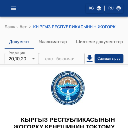
|
KG
RU
›
Башкы бет
КЫРГЫЗ РЕСПУБЛИКАСЫНЫН ЖОГОРКУ КЕҢЕШИНИН 2022-жылдын 20-октябрындагы № 554-VII «Кыргыз Республикасынын Кылмыш-жаза процессуалдык кодексине өзгөртүү киргизүү жөнүндө» Кыргыз Республикасынын Мыйзамынын долбоорун биринчи окууда кабыл алуу тууралуу токтому
Документ
Маалыматтар
Шилтеме документтер
Редакция
20,10,2022
Салыштыруу