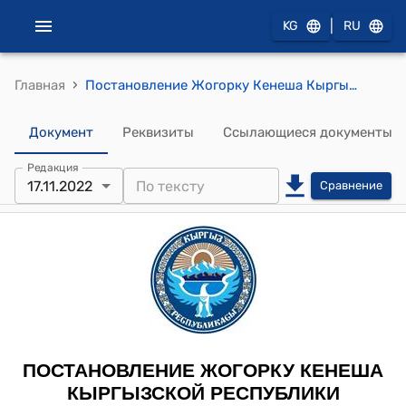
|
KG
RU
›
Главная
Постановление Жогорку Кенеша Кыргызской Республики от 17 ноября 2022 года № 639-VII "О принятии Закона Кыргызской Республики "О ратификации Договора между Кыргызской Республикой и Республикой Узбекистан об отдельных участках кыргызско-узбекской Государственной границы, подписанного 3 ноября 2022 года в городе Бишкек"
Документ
Реквизиты
Ссылающиеся документы
Редакция
17.11.2022
Сравнение