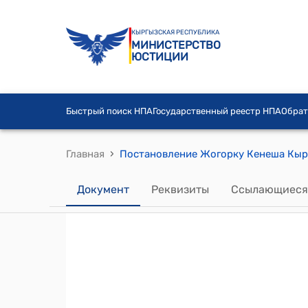
КЫРГЫЗСКАЯ РЕСПУБЛИКА
МИНИСТЕРСТВО
ЮСТИЦИИ
Быстрый поиск НПА
Государственный реестр НПА
Обрат
›
Главная
Документ
Реквизиты
Ссылающиеся