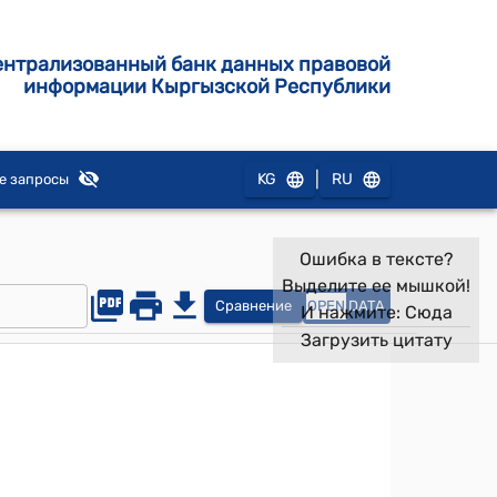
ентрализованный банк данных правовой
информации Кыргызской Республики
|
KG
RU
е запросы
Ошибка в тексте?
Выделите ее мышкой!
Сравнение
OPEN
DATA
И нажмите:
Сюда
Загрузить цитату