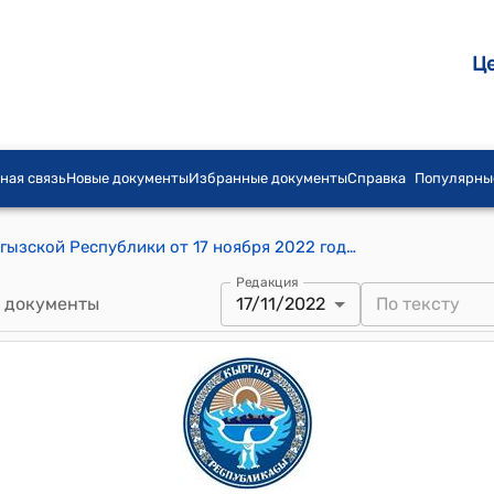
Ц
ная связь
Новые документы
Избранные документы
Справка
Популярны
Постановление Жогорку Кенеша Кыргызской Республики от 17 ноября 2022 года № 640-VII "О принятии в первом чтении проекта Закона Кыргызской Республики "О ратификации Соглашения между Кабинетом Министров Кыргызской Республики и Правительством Республики Узбекистан о совместном управлении водными ресурсами Кемпирабадского (Андижанского) водохранилища, подписанного 3 ноября 2022 года в городе Бишкек"
Редакция
 документы
17/11/2022