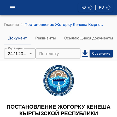
|
KG
RU
›
Главная
Постановление Жогорку Кенеша Кыргызской Республики от 24 ноября 2022 года № 655-VII "О создании временной депутатской комиссии по изучению вопроса, связанного со служебным помещением депутата Жогорку Кенеша Кыргызской Республики Бакирова Ѳ.М."
Документ
Реквизиты
Ссылающиеся документы
Редакция
24.11.2022
Сравнение