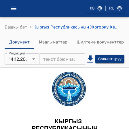
|
KG
RU
›
Башкы бет
Кыргыз Республикасынын Жогорку Кеңешинин 2022-жылдын 14-декабрындагы № 727-VII "Айыл чарба чөйрөсүндөгү айрым мыйзам актыларына өзгөртүүлөрдү киргизүү жөнүндө" Кыргыз Республикасынын Мыйзамын кабыл алуу тууралуу" токтому
Документ
Маалыматтар
Шилтеме документтер
Редакция
14.12.2022
Салыштыруу