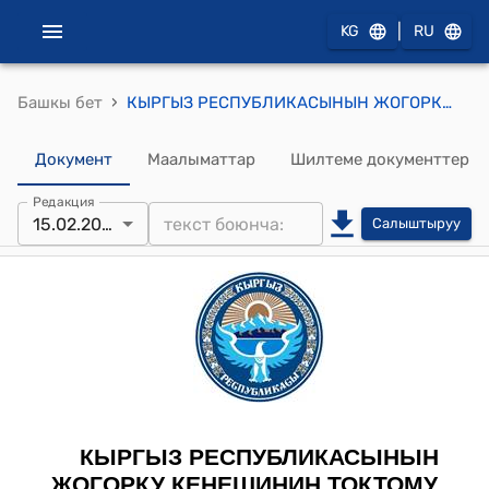
|
KG
RU
›
Башкы бет
КЫРГЫЗ РЕСПУБЛИКАСЫНЫН ЖОГОРКУ КЕҢЕШИНИН 2023-жылдын 15-февралындагы № 964-VII "«Баа түзүү жөнүндө» Кыргыз Республикасынын Мыйзамынын долбоорун экинчи окууда кабыл алуу тууралуу" токтому
Документ
Маалыматтар
Шилтеме документтер
Редакция
15.02.2023
Салыштыруу