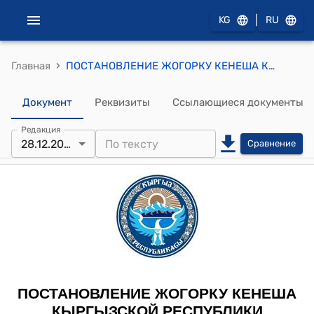
|
KG
RU
›
Главная
ПОСТАНОВЛЕНИЕ ЖОГОРКУ КЕНЕША КЫРГЫЗСКОЙ РЕСПУБЛИКИ от 28 декабря 2022 года № 790-VII "О принятии во втором чтении проекта Закона Кыргызской Республики "О внесении изменений в некоторые законодательные акты Кыргызской Республики в сфере интеллектуальной собственности"
Документ
Реквизиты
Ссылающиеся документы
Редакция
28.12.2022
Сравнение