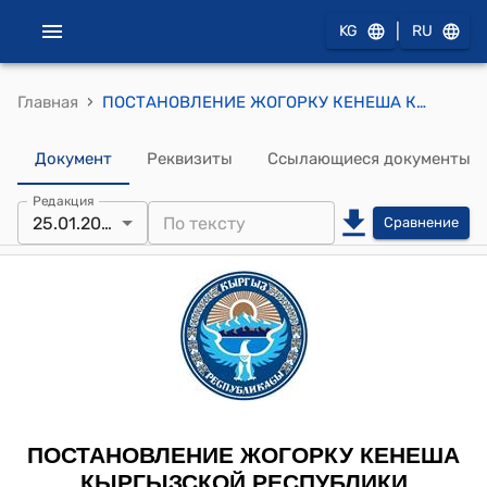
|
KG
RU
›
Главная
ПОСТАНОВЛЕНИЕ ЖОГОРКУ КЕНЕША КЫРГЫЗСКОЙ РЕСПУБЛИКИ от 25 января 2023 года № 891-VII "О принятии в первом чтении проекта Закона Кыргызской Республики "О внесении изменений в Закон Кыргызской Республики "О физической культуре и спорте"
Документ
Реквизиты
Ссылающиеся документы
Редакция
25.01.2023
Сравнение