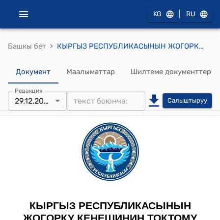
|
KG
RU
›
Башкы бет
КЫРГЫЗ РЕСПУБЛИКАСЫНЫН ЖОГОРКУ КЕҢЕШИНИН 2022-жылдын 29-декабрындагы № 819-VII "Кыргыз Республикасынын Саламаттык сактоо министрлигине караштуу Милдеттүү медициналык камсыздандыруу фондунун 2022-жылга бюджети жана 2023-2024-жылдарга болжолу жөнүндө" Кыргыз Республикасынын Мыйзамына өзгөртүүлөрдү киргизүү тууралуу" Кыргыз Республикасынын Мыйзамын кабыл алуу жөнүндө" ТОКТОМУ
Документ
Маалыматтар
Шилтеме документтер
Редакция
29.12.2022
Салыштыруу