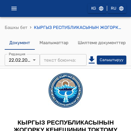
|
KG
RU
›
Башкы бет
КЫРГЫЗ РЕСПУБЛИКАСЫНЫН ЖОГОРКУ КЕҢЕШИНИН 2023-жылдын 22-февралындагы № 984-VII "Кыргыз Республикасынын Баткен, Жалал-Абад, Ош жана Ысык-Көл облустарынын айрым калктуу конуштарын айыл категориясына киргизүү жөнүндө" Кыргыз Республикасынын Мыйзамынын долбоорун экинчи окууда кабыл алуу тууралуу" ТОКТОМУ
Документ
Маалыматтар
Шилтеме документтер
Редакция
22.02.2023
Салыштыруу