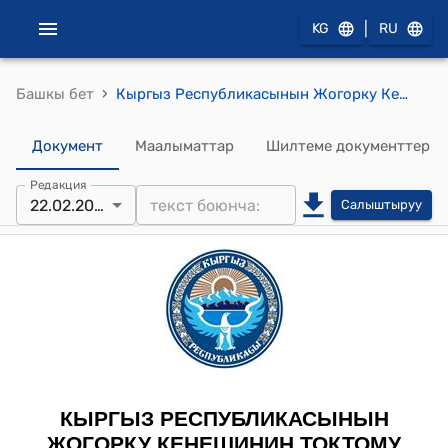
|
KG
RU
›
Башкы бет
Кыргыз Республикасынын Жогорку Кеңешинин 2023-жылдын 22-февралындагы № 978-VII "Кыргыз Республикасынын Жогорку Кеңешинин 2023-жылдын 22-февралындагы жыйналышынын күн тартиби" токтому
Документ
Маалыматтар
Шилтеме документтер
Редакция
22.02.2023
Салыштыруу