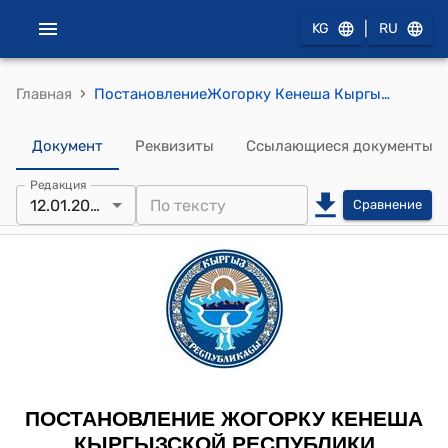
|
KG
RU
›
Главная
ПостановлениеЖогорку Кенеша Кыргызской Республики от 12 января 2023 года № 851-VII "О принятии Закона Кыргызской Республики "О внесении изменения в Уголовно-процессуальный кодекс Кыргызской Республики"
Документ
Реквизиты
Ссылающиеся документы
Редакция
12.01.2023
Сравнение