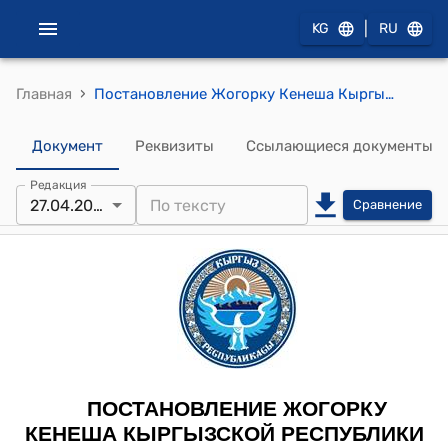
|
KG
RU
›
Главная
Постановление Жогорку Кенеша Кыргызской Республики от 27 апреля 2023 года № 1115-VII "О принятии в первом чтении проекта Закона Кыргызской Республики "О присоединении Кыргызской Республики к Соглашению о принятии согласованных технических правил Организации Объединенных Наций для колесных транспортных средств, предметов оборудования и частей, которые могут быть установлены и/или использованы на колесных транспортных средствах, и об условиях взаимного признания официальных утверждений, выдаваемых на основе этих правил Организации Объединенных Наций, совершенному в городе Женева 20 марта 1958 года"
Документ
Реквизиты
Ссылающиеся документы
Редакция
27.04.2023
Сравнение