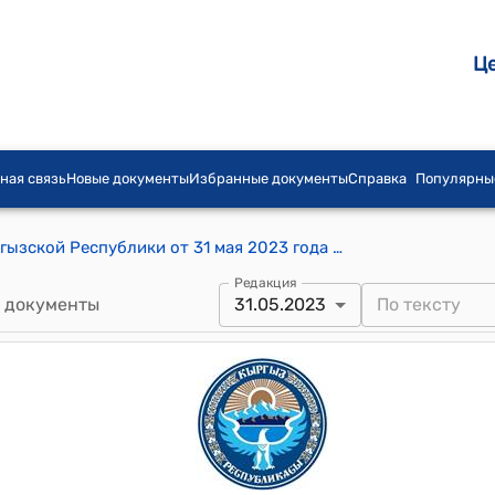
Ц
ная связь
Новые документы
Избранные документы
Справка
Популярны
Постановление Жогорку Кенеша Кыргызской Республики от 31 мая 2023 года № 1202-VII "О принятии во втором чтении проекта Закона Кыргызской Республики "О ратификации Кредитного соглашения (обычные операции на льготных условиях) (Проект по укреплению региональной безопасности в области здравоохранения) между Кыргызской Республикой и Азиатским банком развития и Грантового соглашения (специальные операции) (Проект по укреплению региональной безопасности в области здравоохранения) между Кыргызской Республикой и Азиатским банком развития, подписанных 7 декабря 2022 года в городе Бишкек"
Редакция
 документы
31.05.2023