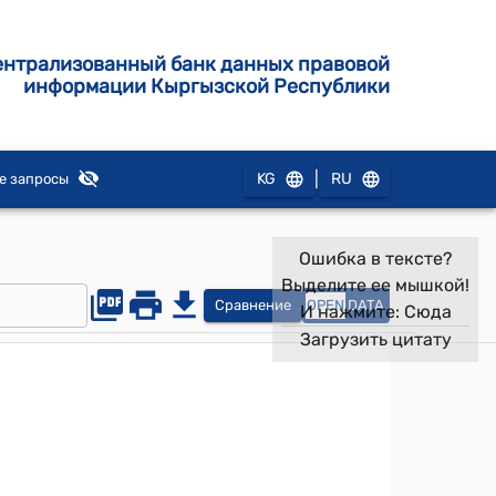
ентрализованный банк данных правовой
информации Кыргызской Республики
|
KG
RU
е запросы
Ошибка в тексте?
Выделите ее мышкой!
Сравнение
OPEN
DATA
И нажмите:
Сюда
Загрузить цитату