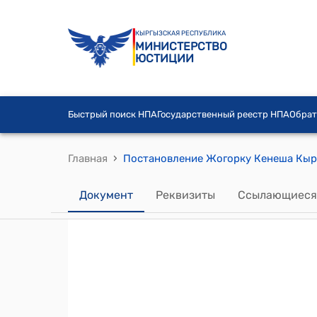
КЫРГЫЗСКАЯ РЕСПУБЛИКА
МИНИСТЕРСТВО
ЮСТИЦИИ
Быстрый поиск НПА
Государственный реестр НПА
Обрат
›
Главная
Документ
Реквизиты
Ссылающиеся