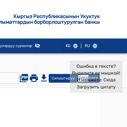
Кыргыз Республикасынын Укуктук
лыматтардын борборлоштурулган банкы
|
KG
RU
улярдуу суроолор
Ошибка в тексте?
Выделите ее мышкой!
Салыштыруу
OPEN
DATA
И нажмите:
Сюда
Загрузить цитату