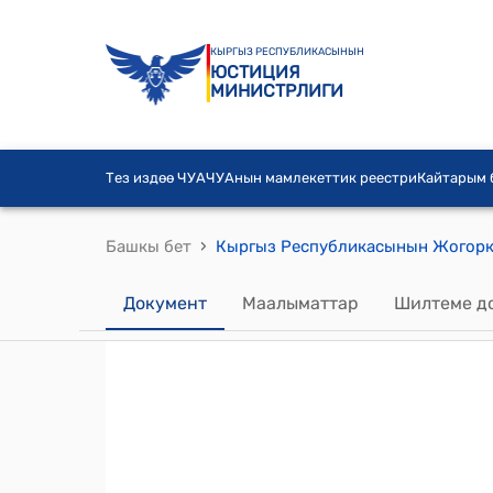
КЫРГЫЗ РЕСПУБЛИКАСЫНЫН
ЮСТИЦИЯ
МИНИСТРЛИГИ
Тез издөө ЧУА
ЧУАнын мамлекеттик реестри
Кайтарым
›
Башкы бет
Документ
Маалыматтар
Шилтеме д