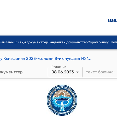
маа
 байланыш
Жаңы документтер
Тандалган документтер
Сурап билүү
Поп
Кыргыз Республикасынын Жогорку Кеңешинин 2023-жылдын 8-июнундагы № 1247-VII «Билим берүү жөнүндө» Кыргыз Республикасынын Мыйзамынын долбоорун биринчи окууда кабыл алуу тууралуу токтому
Редакция
окументтер
08.06.2023