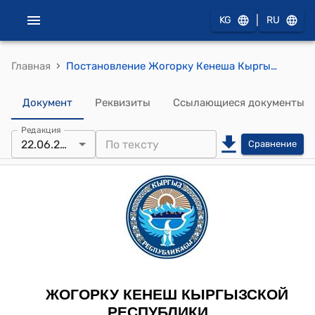
|
KG
RU
›
Главная
Постановление Жогорку Кенеша Кыргызской Республики от 22 июня 2023 года № 1312-VII "О принятии во втором чтении проекта конституционного Закона Кыргызской Республики "О вопросах перечисления прибыли Национального банка Кыргызской Республики"
Документ
Реквизиты
Ссылающиеся документы
Редакция
22.06.2023
Сравнение