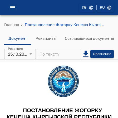
|
KG
RU
›
Главная
Постановление Жогорку Кенеша Кыргызской Республики от 25 октября 2023 года № 1536-VII "О принятии во втором чтении проекта Закона Кыргызской Республики "О переименовании отдельных айылных аймаков и сел Баткенской, Джалал-Абадской и Иссык-Кульской областей Кыргызской Республики"
Документ
Реквизиты
Ссылающиеся документы
Редакция
25.10.2023
Сравнение