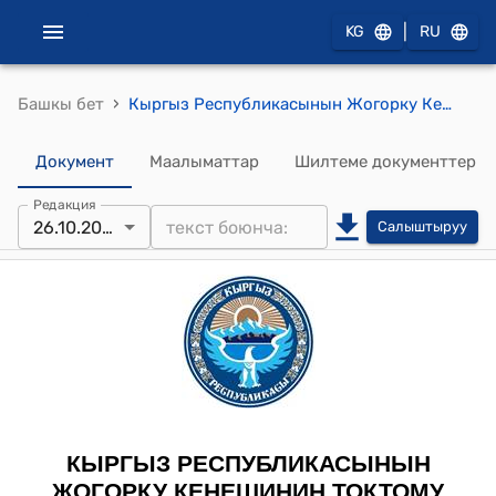
|
KG
RU
›
Башкы бет
Кыргыз Республикасынын Жогорку Кеңешинин 2023-жылдын 26-октябрындагы № 1547-VII "Террористтик ишти каржылоого жана кылмыштуу кирешелерди легалдаштырууга (адалдоого) каршы аракеттенүү жөнүндө" Кыргыз Республикасынын Мыйзамына өзгөртүүлөрдү киргизүү тууралуу" Кыргыз Республикасынын Мыйзамынын долбоорун биринчи окууда кабыл алуу жөнүндө" токтому
Документ
Маалыматтар
Шилтеме документтер
Редакция
26.10.2023
Салыштыруу