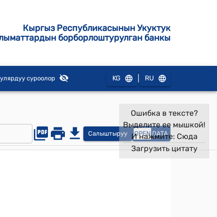
Кыргыз Республикасынын Укуктук
лыматтардын борборлоштурулган банкы
|
KG
RU
улярдуу суроолор
Ошибка в тексте?
Выделите ее мышкой!
Салыштыруу
OPEN
DATA
И нажмите:
Сюда
Загрузить цитату