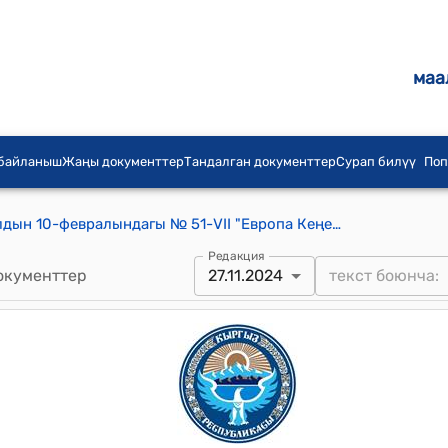
маа
 байланыш
Жаңы документтер
Тандалган документтер
Сурап билүү
Поп
КР Жогорку Кеңешинин 2022-жылдын 10-февралындагы № 51-VII "Европа Кеңешинин Парламенттик Ассамблеясына Кыргыз Республикасынын парламенттик делегациясын түзүү жөнүндө" токтому
Редакция
окументтер
27.11.2024