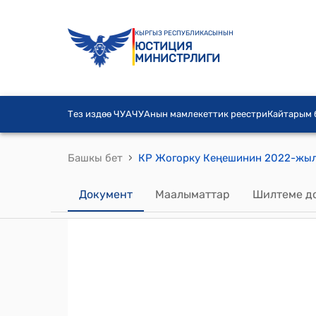
КЫРГЫЗ РЕСПУБЛИКАСЫНЫН
ЮСТИЦИЯ
МИНИСТРЛИГИ
Тез издөө ЧУА
ЧУАнын мамлекеттик реестри
Кайтарым
›
Башкы бет
Документ
Маалыматтар
Шилтеме д