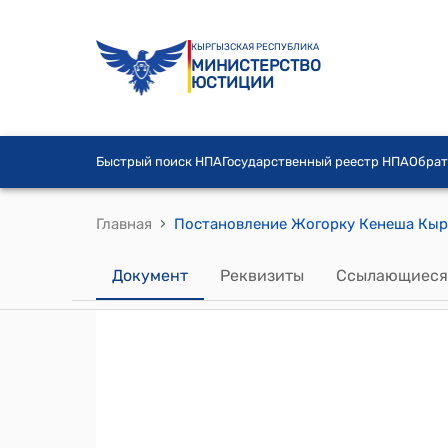
КЫРГЫЗСКАЯ РЕСПУБЛИКА
МИНИСТЕРСТВО
ЮСТИЦИИ
Быстрый поиск НПА
Государственный реестр НПА
Обрат
›
Главная
Документ
Реквизиты
Ссылающиеся