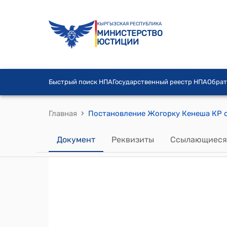
КЫРГЫЗСКАЯ РЕСПУБЛИКА
МИНИСТЕРСТВО
ЮСТИЦИИ
Быстрый поиск НПА
Государственный реестр НПА
Обрат
›
Главная
Документ
Реквизиты
Ссылающиеся