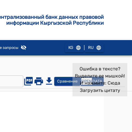
ентрализованный банк данных правовой
информации Кыргызской Республики
|
KG
RU
е запросы
Ошибка в тексте?
Выделите ее мышкой!
Сравнение
OPEN
DATA
И нажмите:
Сюда
Загрузить цитату