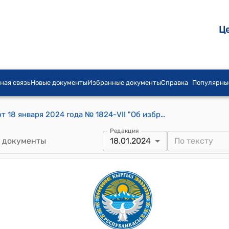
Ц
ная связь
Новые документы
Избранные документы
Справка
Популярны
Постановление Жогорку Кенеша КР от 18 января 2024 года № 1824-VII "Об избрании Жоробаева Ж.С. на должность заместителя Акыйкатчы (Омбудсмена) Кыргызской Республики"
Редакция
 документы
18.01.2024