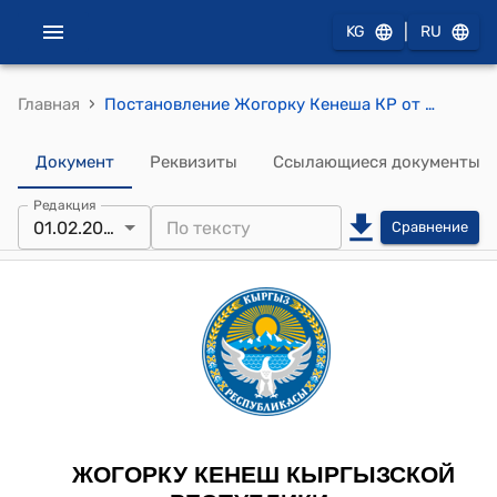
|
KG
RU
›
Главная
Постановление Жогорку Кенеша КР от 1 февраля 2024 года № 1855-VII "Об информации Кабинета Министров Кыргызской Республики о ходе подготовки к проведению весенне-полевых и хозяйственных работ 2024 года в Кыргызской Республике"
Документ
Реквизиты
Ссылающиеся документы
Редакция
01.02.2024
Сравнение