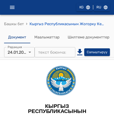
|
KG
RU
›
Башкы бет
Кыргыз Республикасынын Жогорку Кеңешинин 2024-жылдын 24-январындагы № 1828-VII "2023-жылдын 27-октябрында Бишкек шаарында кол коюлган Кыргыз Республикасынын Министрлер Кабинети менен Эл аралык жарандык коргонуу уюмунун ортосундагы Кыргыз Республикасында Эл аралык жарандык коргонуу уюмунун Борбордук Азия жана Азия үчүн региондук гуманитардык кеңсесин түзүү жөнүндө макулдашууну ратификациялоо тууралуу" Кыргыз Республикасынын Мыйзамынын долбоорун биринчи окууда кабыл алуу жөнүндө" токтому
Документ
Маалыматтар
Шилтеме документтер
Редакция
24.01.2024
Салыштыруу