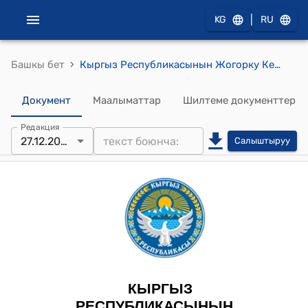
|
KG
RU
›
Башкы бет
Кыргыз Республикасынын Жогорку Кеңешинин 2023-жылдын 27-декабрындагы № 1749-VII "Кыргыз Республикасынын Жогорку Кеңешинин 2023-жылдын 27-декабрындагы жыйналышынын күн тартибин бекитүү жөнүндө" токтому
Документ
Маалыматтар
Шилтеме документтер
Редакция
27.12.2023
Салыштыруу