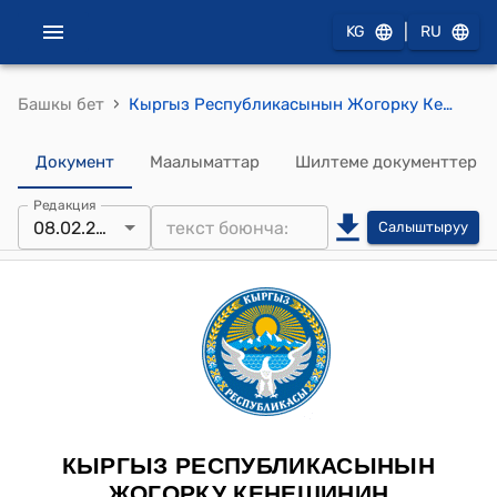
|
KG
RU
›
Башкы бет
Кыргыз Республикасынын Жогорку Кеңешинин 2024-жылдын 8-февралындагы № 1872-VII “Кыргыз Республикасындагы адал индустриясы жөнүндө” Кыргыз Республикасынын Мыйзамынын долбоорун биринчи окууда кабыл алуу тууралуу токтому
Документ
Маалыматтар
Шилтеме документтер
Редакция
08.02.2024
Салыштыруу