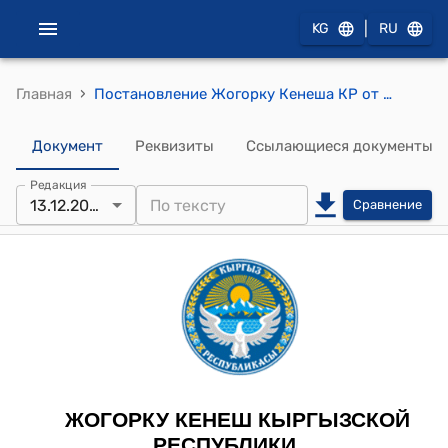
|
KG
RU
›
Главная
Постановление Жогорку Кенеша КР от 13 декабря 2023 года № 1687-VII "О принятии во втором чтении проекта Закона Кыргызской Республики "О ратификации Соглашения между Кабинетом Министров Кыргызской Республики и Правительством Федеративной Республики Германия о финансовом сотрудничестве, подписанного 1 июня 2023 года в городе Бишкек"
Документ
Реквизиты
Ссылающиеся документы
Редакция
13.12.2023
Сравнение