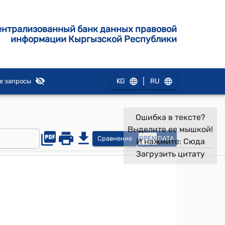
ентрализованный банк данных правовой
информации Кыргызской Республики
|
KG
RU
е запросы
Ошибка в тексте?
Выделите ее мышкой!
Сравнение
OPEN
DATA
И нажмите:
Сюда
Загрузить цитату