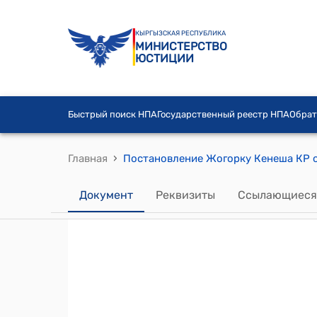
КЫРГЫЗСКАЯ РЕСПУБЛИКА
МИНИСТЕРСТВО
ЮСТИЦИИ
Быстрый поиск НПА
Государственный реестр НПА
Обрат
›
Главная
Документ
Реквизиты
Ссылающиеся