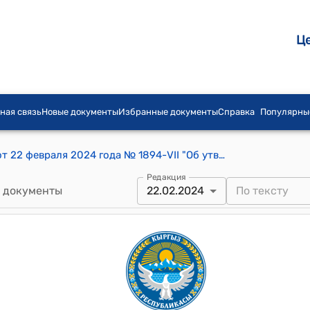
Ц
ная связь
Новые документы
Избранные документы
Справка
Популярны
Постановление Жогорку Кенеша КР от 22 февраля 2024 года № 1894-VII "Об утверждении повестки дня заседания Жогорку Кенеша Кыргызской Республики 22 февраля 2024 года"
Редакция
 документы
22.02.2024