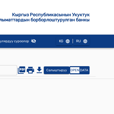
Кыргыз Республикасынын Укуктук
лыматтардын борборлоштурулган банкы
|
KG
RU
улярдуу суроолор
Салыштыруу
OPEN
DATA