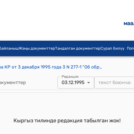
маа
 байланыш
Жаңы документтер
Тандалган документтер
Сурап билүү
Поп
Постановление ЗС Жогорку Кенеша КР от 3 декабря 1995 года 3 N 277-1 "Об обращении кандидатов в Президенты Кыргызской Республики Текебаева О.Ч., Айбалаева М.М., Тойчубекова Ю.Ж. и группы депутатов Законодательного собрания Жогорку Кенеша Кыргызской Республики"
Редакция
окументтер
03.12.1995
Кыргыз тилинде редакция табылган жок!