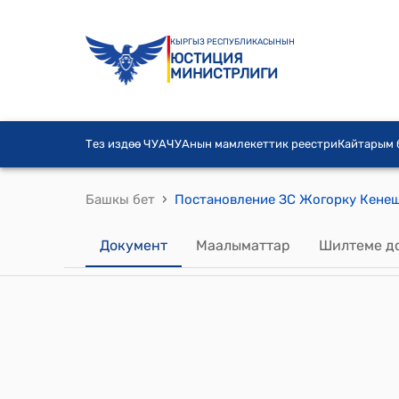
КЫРГЫЗ РЕСПУБЛИКАСЫНЫН
ЮСТИЦИЯ
МИНИСТРЛИГИ
Тез издөө ЧУА
ЧУАнын мамлекеттик реестри
Кайтарым
›
Башкы бет
Документ
Маалыматтар
Шилтеме д