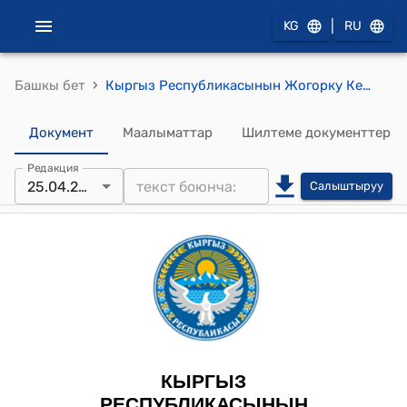
|
KG
RU
›
Башкы бет
Кыргыз Республикасынын Жогорку Кеңешинин 2024-жылдын 25-апрелиндеги № 2030-VII ""Кыргыз Республикасынын Жогорку Кеңешинин депутатынын статусу жөнүндө" Кыргыз Республикасынын Мыйзамына өзгөртүү киргизүү тууралуу" Кыргыз Республикасынын Мыйзамынын долбоорун биринчи окууда кабыл алуу жөнүндө"" токтому
Документ
Маалыматтар
Шилтеме документтер
Редакция
25.04.2024
Салыштыруу