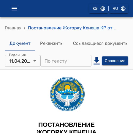
|
KG
RU
›
Главная
Постановление Жогорку Кенеша КР от 11 апреля 2024 года № 1985-VII "О принятии в первом чтении проекта Закона Кыргызской Республики "О внесении изменений в некоторые законодательные акты Кыргызской Республики по вопросам преступлений в сфере таможенного дела""
Документ
Реквизиты
Ссылающиеся документы
Редакция
11.04.2024
Сравнение